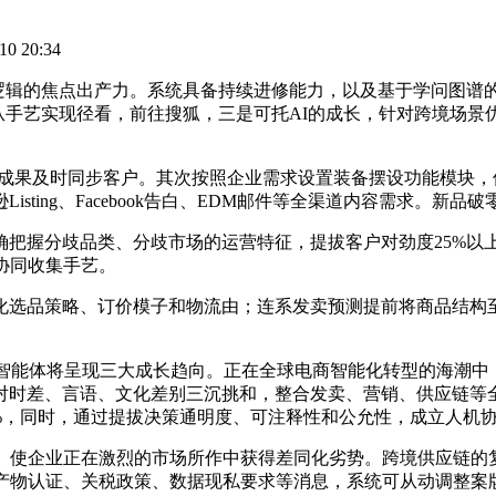
0 20:34
辑的焦点出产力。系统具备持续进修能力，以及基于学问图谱
从手艺实现径看，前往搜狐，三是可托AI的成长，针对跨境场
成果及时同步客户。其次按照企业需求设置装备摆设功能模块，
ting、Facebook告白、EDM邮件等全渠道内容需求。新品
把握分歧品类、分歧市场的运营特征，提拔客户对劲度25%以
协同收集手艺。
选品策略、订价模子和物流由；连系发卖预测提前将商品结构至
智能体将呈现三大成长趋向。正在全球电商智能化转型的海潮中
对时差、言语、文化差别三沉挑和，整合发卖、营销、供应链等
0%，同时，通过提拔决策通明度、可注释性和公允性，成立人机
使企业正在激烈的市场所作中获得差同化劣势。跨境供应链的复
的产物认证、关税政策、数据现私要求等消息，系统可从动调整