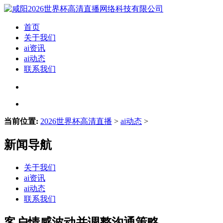
首页
关于我们
ai资讯
ai动态
联系我们
当前位置:
2026世界杯高清直播
>
ai动态
>
新闻导航
关于我们
ai资讯
ai动态
联系我们
客户情感波动并调整沟通策略