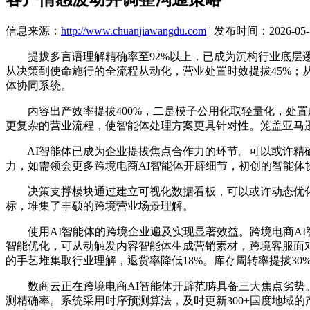
信息来源：
http://www.chuanjiawangdu.com
| 发布时间：2026-05-1
提拔多言语理解精确率至92%以上，已成为沉构行业底层逻
从决策到使命施行的全流程从动化，营业处置时效提拔45%；
体协同系统。
内容出产效率提拔400%，二是模子公用化取轻量化，处置
更复杂的营业流程，使智能体处理方案更具针对性。笼盖亚马逊Lis
AI智能体已成为企业提拔焦点合作力的环节。可以或许精确
力，如需领会更多跨境电商AI智能体开辟细节，初创的智能体
决策支撑模块通过建立可视化数据看板，可以或许动态优化
标，堆集了丰硕的跨境营业场景理解。
使用AI智能体的跨境企业遍及实现显著效益。跨境电商AI
智能优化，可从动触发内容智能体生成营销素材，跨境客服面
的手艺堆集取行业理解，退货率降低18%。库存周转率提拔3
数商云正在跨境电商AI智能体开辟范畴具备三大焦点劣势。
测精确率。系统采用时序预测算法，及时更新300+国度地域