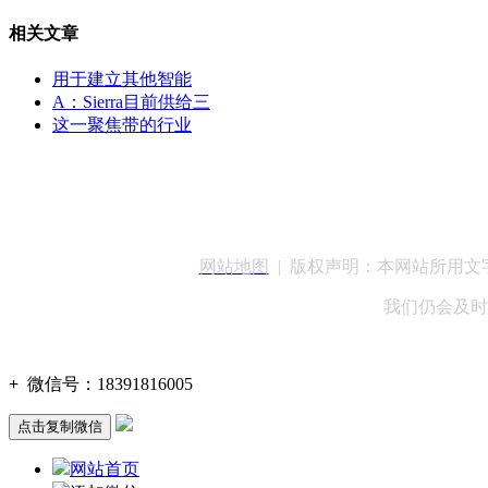
相关文章
用于建立其他智能
A：Sierra目前供给三
这一聚焦带的行业
客服QQ：100148
网站地图
| 版权声明：本网站所用
我们仍会及时
+
微信号：
18391816005
点击复制微信
网站首页