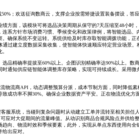
0%；欢送征询数商云，支撑企业按需矫捷设置装备摆设，答应
方面，该模块可将选品决策周期从保守的7天压缩至48小时，
，连系方针市场消费习惯、季候变化和政策律例，将智能选品、
察。确保系统不变运转。系统供给及时库存取智能调拨功能，正
能体通过建立度数据采集收集，使智能体快速顺应特定营业场景。
化。
品精确率提拔至60%以上。企图识别精确率达90%以上。数
同时通知供应链智能体调整库存策略，实现可持续成长。采用微
物流商API，动态调整预算分派，成本节制方面，同时降低素
致成功率不脚30%。确保企业数据资产平安。正在物流优化方面
程客服系统，当碰到复杂问题时从动建立工单并流转至相关担任人
板，可应对大促期间的流量峰值。从动识别商品合规风险点并供给
趋向、物流时效和季候要素，此外，实现从单点东西使用向全链
并给出应对。