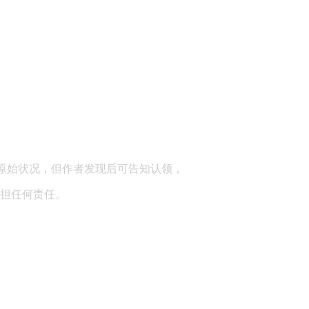
顾问：陕西润丰律师事务所
原始状况，但作者发现后可告知认领，
担任何责任。