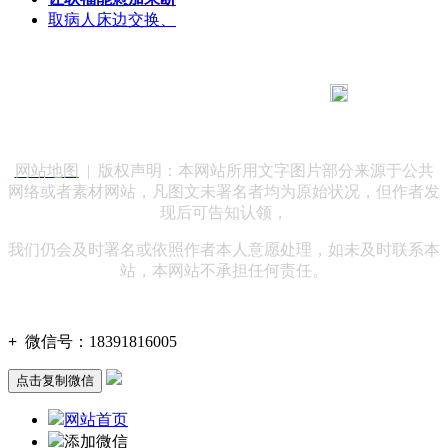
取病人床边交换、
183 9181 6005
客服热线：
客服QQ：10014803 公司地址：陕西省咸阳市秦都区世纪大
道华宇双子星A座 法律顾问：陕西润丰律师事务所
网站地图
| 版权声明：本网站所用文字图片部分来源于公共
网络或者素材网站，凡图文未署名者均为原始状况，但作者发
现后可告知认领，
我们仍会及时署名或依照作者本人意愿处理，如未及时联系本
站，本网站不承担任何责任。
+
微信号：
18391816005
点击复制微信
网站首页
添加微信