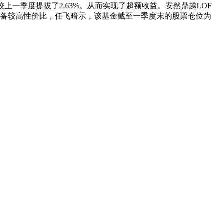
上一季度提拔了2.63%。从而实现了超额收益。安然鼎越LOF
具备较高性价比，任飞暗示，该基金截至一季度末的股票仓位为
顾问：陕西润丰律师事务所