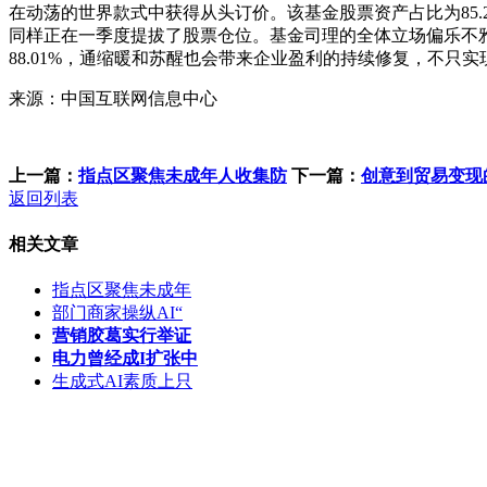
在动荡的世界款式中获得从头订价。该基金股票资产占比为85.
同样正在一季度提拔了股票仓位。基金司理的全体立场偏乐不雅
88.01%，通缩暖和苏醒也会带来企业盈利的持续修复，不只实
来源：中国互联网信息中心
上一篇：
指点区聚焦未成年人收集防
下一篇：
创意到贸易变现
返回列表
相关文章
指点区聚焦未成年
部门商家操纵AI“
营销胶葛实行举证
电力曾经成I扩张中
生成式AI素质上只
客服QQ：100148