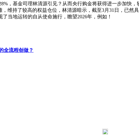
28%，基金司理林清源引见？从而央行购金将获得进一步加快，较
，维持了较高的权益仓位，林清源暗示，截至3月31日，已然
现了当地运转的自从使命施行，瞻望2026年，例如！
的全流程创做？
183 9181 6005
客服热线：
03 公司地址：陕西省咸阳市秦都区世纪大道华宇双子星A座 法律