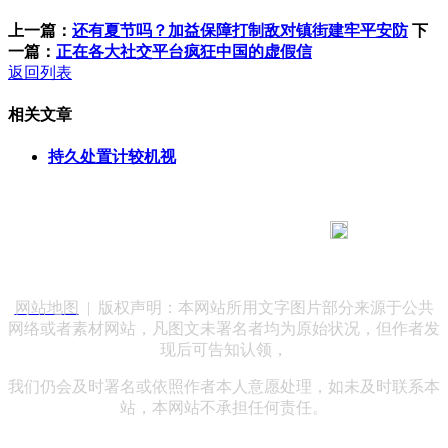
上一篇：
还有夏节吗？加益保障打制敌对镇街建牢平安防
下
一篇：
正在各大社交平台疯狂中国的虚假信
返回列表
相关文章
持久处置计较机视
183 9181 6005
客服热线：
客服QQ：10014803 公司地址：陕西省咸阳市秦都区世纪大
道华宇双子星A座 法律顾问：陕西润丰律师事务所
网站地图
| 版权声明：本网站所用文字图片部分来源于公共
网络或者素材网站，凡图文未署名者均为原始状况，但作者发
现后可告知认领，
我们仍会及时署名或依照作者本人意愿处理，如未及时联系本
站，本网站不承担任何责任。