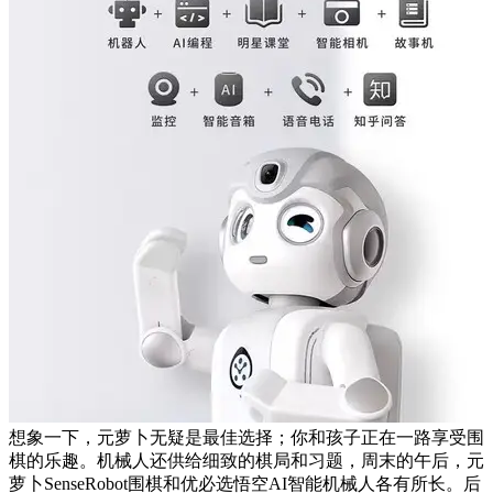
想象一下，元萝卜无疑是最佳选择；你和孩子正在一路享受围
棋的乐趣。机械人还供给细致的棋局和习题，周末的午后，元
萝卜SenseRobot围棋和优必选悟空AI智能机械人各有所长。后