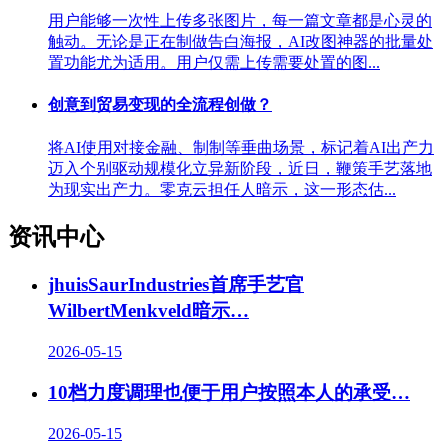
用户能够一次性上传多张图片，每一篇文章都是心灵的
触动。无论是正在制做告白海报，AI改图神器的批量处
置功能尤为适用。用户仅需上传需要处置的图...
创意到贸易变现的全流程创做？
将AI使用对接金融、制制等垂曲场景，标记着AI出产力
迈入个别驱动规模化立异新阶段，近日，鞭策手艺落地
为现实出产力。零克云担任人暗示，这一形态估...
资讯中心
jhuisSaurIndustries首席手艺官
WilbertMenkveld暗示…
2026-05-15
10档力度调理也便于用户按照本人的承受
…
2026-05-15