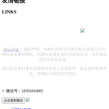
友情链接
LINKS
183 9181 6005
客服热线：
客服QQ：10014803 公司地址：陕西省咸阳市秦都区世纪大
道华宇双子星A座 法律顾问：陕西润丰律师事务所
网站地图
| 版权声明：本网站所用文字图片部分来源于公共
网络或者素材网站，凡图文未署名者均为原始状况，但作者发
现后可告知认领，
我们仍会及时署名或依照作者本人意愿处理，如未及时联系本
站，本网站不承担任何责任。
+
微信号：
18391816005
点击复制微信