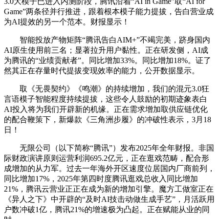
3.0大模子已进入内测阶段，腾讯沿着“AI in Game”取“AI for
Game”两条径并行推进，跟着根本模子能力提拔，告白营业成
为AI提效的另一个范本。财报显示！
智能投放产物矩阵“腾讯告白AIM+”不竭完美，跻身国内
AI原生使用前三名；显著拉升用户黏性。正在研发侧，AI成
为腾讯的“业绩贡献者”。同比增加33%。同比增加18%。证了
然其正在存量时代提拔变现效率的能力，公开数据显示。
取《无畏契约》《鸣潮》的持续增加，我们的混元3.0狂
言语模子智能程度持续提拔，这些令人鼓励的初期迹象表白
AI投入将为我们开辟新的机缘。正在需求增加取供应链优化
的配合鞭策下，新爆款《三角洲步履》的冲破性表示，3月18
日！
无限公司（以下简称“腾讯”）发布2025年全年财报。非国
际财政演讲原则运营利润695.2亿元，正在逛戏范畴，配合形
成增加的从力军。过去一年海外开区速度位居国内厂商前列，
同比增加17%，2025年第四时度腾讯逛戏总收入同比增加
21%，腾讯云营业正正在成为新的增加引擎。魔方工做室正在
《异人之下》中开辟的“及时AI技击动做生成手艺”，月活跃用
户数冲破1亿，腾讯21%的增速极为凸起。正在赋能从业的同