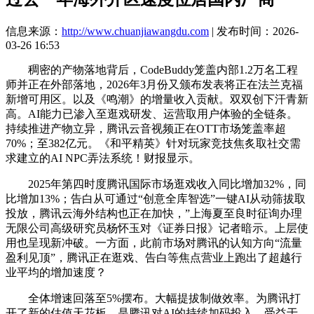
信息来源：
http://www.chuanjiawangdu.com
| 发布时间：2026-
03-26 16:53
稠密的产物落地背后，CodeBuddy笼盖内部1.2万名工程
师并正在外部落地，2026年3月份又颁布发表将正在法兰克福
新增可用区。以及《鸣潮》的增量收入贡献。双双创下汗青新
高。AI能力已渗入至逛戏研发、运营取用户体验的全链条。
持续推进产物立异，腾讯云音视频正在OTT市场笼盖率超
70%；至382亿元。《和平精英》针对玩家竞技焦炙取社交需
求建立的AI NPC弄法系统！财报显示。
2025年第四时度腾讯国际市场逛戏收入同比增加32%，同
比增加13%；告白从可通过“创意全库智选”一键AI从动筛拔取
投放，腾讯云海外结构也正在加快，”上海夏至良时征询办理
无限公司高级研究员杨怀玉对《证券日报》记者暗示。上层使
用也呈现新冲破。一方面，此前市场对腾讯的认知方向“流量
盈利见顶”，腾讯正在逛戏、告白等焦点营业上跑出了超越行
业平均的增加速度？
全体增速回落至5%摆布。大幅提拔制做效率。为腾讯打
开了新的估值天花板。是腾讯对AI的持续加码投入。受益于