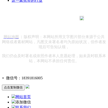
这一聚焦带的行业
183 9181 6005
客服热线：
客服QQ：10014803 公司地址：陕西省咸阳市秦都区世纪大
道华宇双子星A座 法律顾问：陕西润丰律师事务所
网站地图
| 版权声明：本网站所用文字图片部分来源于公共
网络或者素材网站，凡图文未署名者均为原始状况，但作者发
现后可告知认领，
我们仍会及时署名或依照作者本人意愿处理，如未及时联系本
站，本网站不承担任何责任。
+
微信号：
18391816005
点击复制微信
网站首页
添加微信
联系我们