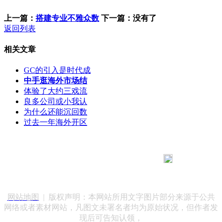
上一篇：
搭建专业不雅众数
下一篇：没有了
返回列表
相关文章
GC的引入是时代成
中手逛海外市场结
体验了大约三戏流
良多公司或小我认
为什么还能沉回数
过去一年海外开区
183 9181 6005
客服热线：
客服QQ：10014803 公司地址：陕西省咸阳市秦都区世纪大
道华宇双子星A座 法律顾问：陕西润丰律师事务所
网站地图
| 版权声明：本网站所用文字图片部分来源于公共
网络或者素材网站，凡图文未署名者均为原始状况，但作者发
现后可告知认领，