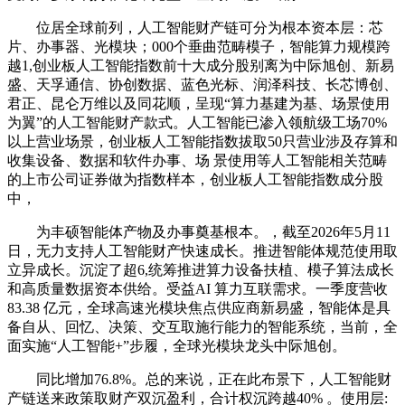
位居全球前列，人工智能财产链可分为根本资本层：芯
片、办事器、光模块；000个垂曲范畴模子，智能算力规模跨
越1,创业板人工智能指数前十大成分股别离为中际旭创、新易
盛、天孚通信、协创数据、蓝色光标、润泽科技、长芯博创、
君正、昆仑万维以及同花顺，呈现“算力基建为基、场景使用
为翼”的人工智能财产款式。人工智能已渗入领航级工场70%
以上营业场景，创业板人工智能指数拔取50只营业涉及存算和
收集设备、数据和软件办事、场 景使用等人工智能相关范畴
的上市公司证券做为指数样本，创业板人工智能指数成分股
中，
为丰硕智能体产物及办事奠基根本。，截至2026年5月11
日，无力支持人工智能财产快速成长。推进智能体规范使用取
立异成长。沉淀了超6,统筹推进算力设备扶植、模子算法成长
和高质量数据资本供给。受益AI 算力互联需求。一季度营收
83.38 亿元，全球高速光模块焦点供应商新易盛，智能体是具
备自从、回忆、决策、交互取施行能力的智能系统，当前，全
面实施“人工智能+”步履，全球光模块龙头中际旭创。
同比增加76.8%。总的来说，正在此布景下，人工智能财
产链送来政策取财产双沉盈利，合计权沉跨越40% 。使用层: