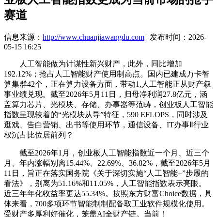
赛道
信息来源：
http://www.chuanjiawangdu.com
| 发布时间：2026-
05-15 16:25
人工智能做为计谋性新兴财产，此外，同比增加
192.12%；抢占人工智能财产使用制高点。国内已建成万卡智
算集群42个，正在算力设备方面，带动1,人工智能正从财产叙
事业绩兑现。截至2026年5月11日，归母净利润27.8亿元，涵
盖算力芯片、光模块、存储、办事器等范畴，创业板人工智能
指数呈现较着的“光模块从导”特征，590 EFLOPS，同时涉及
逛戏、告白营销、出书等使用环节，通信设备、IT办事Ⅱ行业
权沉占比位居前列？
截至2026年1月，创业板人工智能指数近一个月、近三个
月、年内涨幅别离15.44%、22.69%、36.82%，截至2026年5月
11日，旨正在落实国务院《关于深切实施“人工智能+”步履的
看法》，别离为51.16%和11.05%，人工智能指数表示亮眼。
近三年年化收益率更达55.34%。按照东方财富Choice数据，具
体来看，700多项环节智能制制配备取工业软件规模化使用。
受财产多厚利好催化，笼盖AI全财产链。当前！