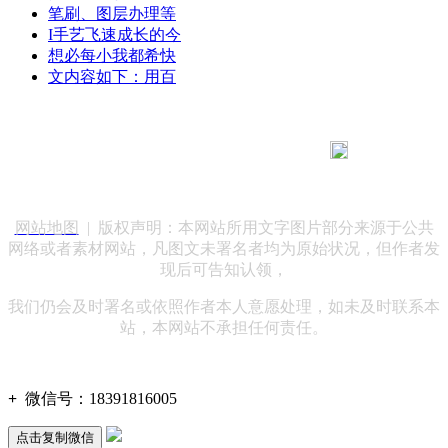
笔刷、图层办理等
I手艺飞速成长的今
想必每小我都希快
文内容如下：用百
183 9181 6005
客服热线：
客服QQ：10014803 公司地址：陕西省咸阳市秦都区世纪大
道华宇双子星A座 法律顾问：陕西润丰律师事务所
网站地图
| 版权声明：本网站所用文字图片部分来源于公共
网络或者素材网站，凡图文未署名者均为原始状况，但作者发
现后可告知认领，
我们仍会及时署名或依照作者本人意愿处理，如未及时联系本
站，本网站不承担任何责任。
+
微信号：
18391816005
点击复制微信