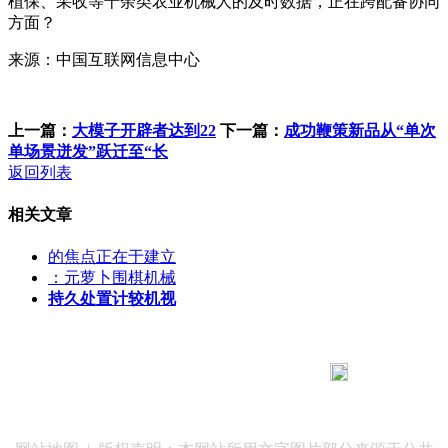
植保、采收等十余类农业机械人的及时数据，正在跨配备协同
方面？
来源：中国互联网信息中心
上一篇：
大模子开辟者达到22
下一篇：
成功鞭策新品从“单次
单场景迸发”跃迁至“长
返回列表
相关文章
的焦点正在于建立
：元萝卜围棋机械
持久处置计较机视
183 9181 6005
客服热线：
客服QQ：10014803 公司地址：陕西省咸阳市秦都区世纪大
道华宇双子星A座 法律顾问：陕西润丰律师事务所