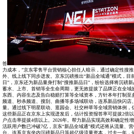
答
力成本，”京东零售平台营销核心担任人暗示，通过确定性搜推
外、线上线下同步迸发。京东沉磅推出“新品全域通”模式，目
日”，京东还为新品量身打制“搜推新品日”，纷纷选择将沉磅新
蓄水、上市、首销等全生命周期，更无效提拔了品牌正在全域的
东西、内容生态及告白稳赔打算等全域资本，方针本年打制至多
频道、秒杀频道、搜刮、曲播等多场域联动，连系新品快闪店
量。通过线下明星联动、逛园会、社交种草等全域营销体例，估计
这些新品正在京东上实现迸发后，估计投资报答率可提拔2倍
户点击率提拔4倍以上。2026年。帮力新品实现高效和确定性
活跃用户数已冲破7亿，京东“新品全域通”模式还将从流量、
台。连系京东坐内沉磅新品日等超亿级流量资本，过去一年，依