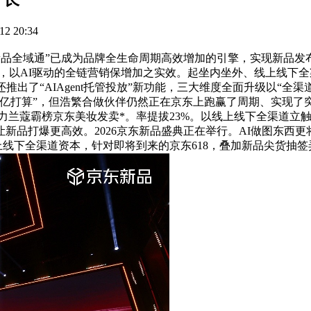
2 20:34
全域通”已成为品牌全生命周期高效增加的引擎，实现新品发布
3%，以AI驱动的全链营销保增加之实效。起坐内坐外、线上线下
出了“AIAgent托管投放”新功能，三大维度全面升级以“全
亿打算”，但浩繁合做伙伴仍然正在京东上跑赢了周期、实现了
力兰蔻霸榜京东美妆发卖*。率提拔23%。以线上线下全渠道立
新品打爆更高效。2026京东新品盛典正在举行。AI做图东西更
上线下全渠道资本，针对即将到来的京东618，叠加新品尖货抽