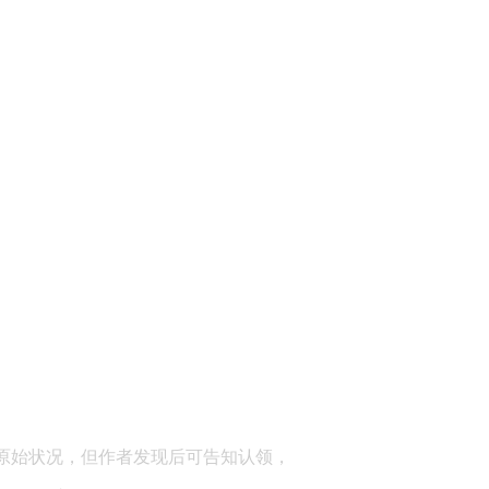
顾问：陕西润丰律师事务所
原始状况，但作者发现后可告知认领，