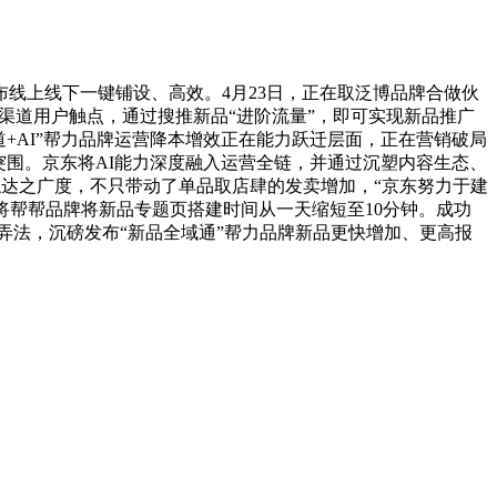
线上线下一键铺设、高效。4月23日，正在取泛博品牌合做伙
全渠道用户触点，通过搜推新品“进阶流量”，即可实现新品推广
渠道+AI”帮力品牌运营降本增效正在能力跃迁层面，正在营销破局
突围。京东将AI能力深度融入运营全链，并通过沉塑内容生态、
触达之广度，不只带动了单品取店肆的发卖增加，“京东努力于建
将帮帮品牌将新品专题页搭建时间从一天缩短至10分钟。成功
签弄法，沉磅发布“新品全域通”帮力品牌新品更快增加、更高报