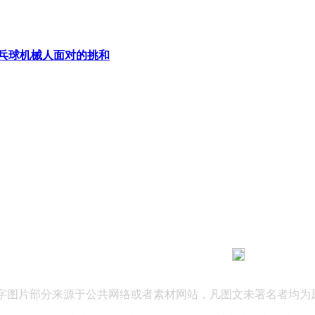
乓球机械人面对的挑和
183 9181 6005
客服热线：
03 公司地址：陕西省咸阳市秦都区世纪大道华宇双子星A座 法律
文字图片部分来源于公共网络或者素材网站，凡图文未署名者均为