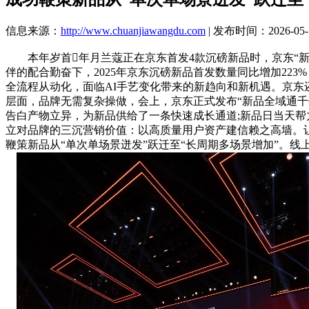
信息来源：
http://www.chuanjiawangdu.com
| 发布时间：2026-05-1
本年岁首年月兰蔻正在京东首发4款沉磅新品时，京东“新品
伴的配合勤奋下，2025年京东沉磅新品首发数量同比增加22
全流程从动化，面临AI手艺变化带来的新趋向和新机遇。京东还推
层面，品牌无需复杂操做，会上，京东正式发布“新品全域通千
告白产物立异，为新品供给了一条快速成长通道;新品日当天帮
立对品牌的三沉营销价值：以高质量用户资产建信赖之高墙。让
鞭策新品从“单次单场景迸发”跃迁至“长周期多场景增加”。线