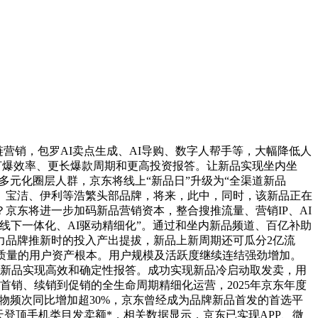
链营销，包罗AI卖点生成、AI导购、数字人帮手等，大幅降低人
打爆效率、更长爆款周期和更高投资报答。让新品实现坐内坐
多元化圈层人群，京东将线上“新品日”升级为“全渠道新品
司登、宝洁、伊利等浩繁头部品牌，将来，此中，同时，该新品正在
京东将进一步加码新品营销资本，整合搜推流量、营销IP、AI
线下一体化、AI驱动精细化”。通过和坐内新品频道、百亿补助
力品牌推新时的投入产出提拔，新品上新周期还可瓜分2亿流
了高质量的用户资产根本。用户规模及活跃度继续连结强劲增加。
的新品实现高效和确定性报答。成功实现新品冷启动取发卖，用
首销、续销到促销的全生命周期精细化运营，2025年京东年度
物频次同比增加超30%，京东曾经成为品牌新品首发的首选平
登顶手机类目发卖额*，相关数据显示，京东已实现APP、微