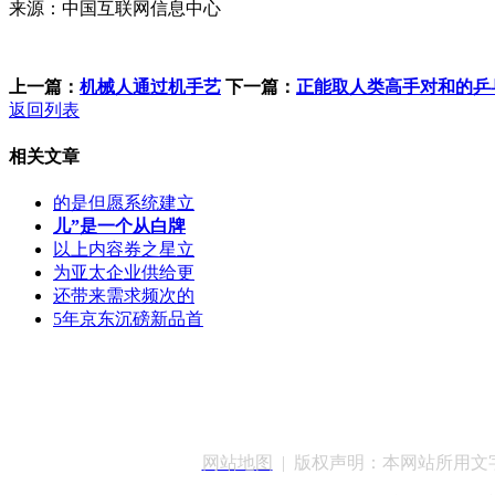
来源：中国互联网信息中心
上一篇：
机械人通过机手艺
下一篇：
正能取人类高手对和的乒
返回列表
相关文章
的是但愿系统建立
儿”是一个从白牌
以上内容券之星立
为亚太企业供给更
还带来需求频次的
5年京东沉磅新品首
客服QQ：100148
网站地图
| 版权声明：本网站所用