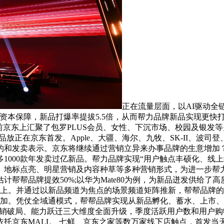
正在流量层面，以AI驱动全
资本保障，新品打爆率提拔5.5倍，从而帮力品牌新品实现更快
前京东上汇聚了包罗PLUS会员、女性、下沉市场、校园及银发等
品放正在京东首发。Apple、大疆、海尔、九牧、SK-II、波
和发卖表示。京东将继续通过营销立异来办事品牌的生意增加？
1000款年发卖过亿新品。帮力品牌实现“用户触点丰硕化、线上
、地标点亮、明星营销及内容种草等多种营销形式，为进一步帮
帮帮品牌提效50%;以华为Mate80为例，为新品迸发供给
以上。并通过以新品频道为焦点的场景频道矩阵推新，帮帮品牌
增加。凭仗全域通模式，帮帮品牌实现从新品孵化、蓄水、上市、
营销破局、能力跃迁三大维度全面升级，季度活跃用户数和用户购
托京东MALL、七鲜、京东之家等数万家线下店触点，首发当天