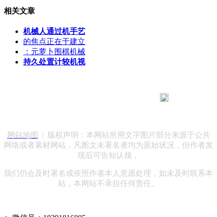
相关文章
机械人通过机手艺
的焦点正在于建立
：元萝卜围棋机械
持久处置计较机视
183 9181 6005
客服热线：
客服QQ：10014803 公司地址：陕西省咸阳市秦都区世纪大
道华宇双子星A座 法律顾问：陕西润丰律师事务所
网站地图
| 版权声明：本网站所用文字图片部分来源于公共
网络或者素材网站，凡图文未署名者均为原始状况，但作者发
现后可告知认领，
我们仍会及时署名或依照作者本人意愿处理，如未及时联系本
站，本网站不承担任何责任。