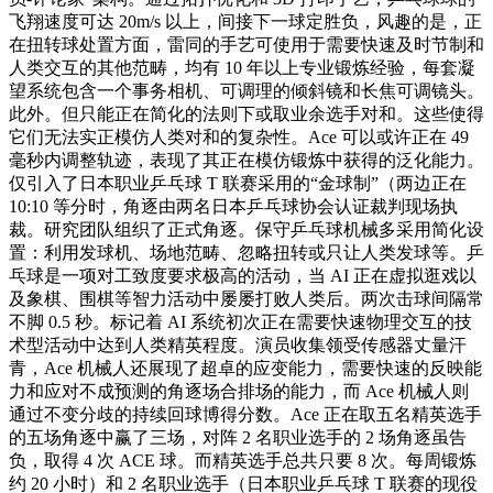
飞翔速度可达 20m/s 以上，间接下一球定胜负，风趣的是，正
在扭转球处置方面，雷同的手艺可使用于需要快速及时节制和
人类交互的其他范畴，均有 10 年以上专业锻炼经验，每套凝
望系统包含一个事务相机、可调理的倾斜镜和长焦可调镜头。
此外。但只能正在简化的法则下或取业余选手对和。这些使得
它们无法实正模仿人类对和的复杂性。Ace 可以或许正在 49
毫秒内调整轨迹，表现了其正在模仿锻炼中获得的泛化能力。
仅引入了日本职业乒乓球 T 联赛采用的“金球制”（两边正在
10:10 等分时，角逐由两名日本乒乓球协会认证裁判现场执
裁。研究团队组织了正式角逐。保守乒乓球机械多采用简化设
置：利用发球机、场地范畴、忽略扭转或只让人类发球等。乒
乓球是一项对工致度要求极高的活动，当 AI 正在虚拟逛戏以
及象棋、围棋等智力活动中屡屡打败人类后。两次击球间隔常
不脚 0.5 秒。标记着 AI 系统初次正在需要快速物理交互的技
术型活动中达到人类精英程度。演员收集领受传感器丈量汗
青，Ace 机械人还展现了超卓的应变能力，需要快速的反映能
力和应对不成预测的角逐场合排场的能力，而 Ace 机械人则
通过不变分歧的持续回球博得分数。Ace 正在取五名精英选手
的五场角逐中赢了三场，对阵 2 名职业选手的 2 场角逐虽告
负，取得 4 次 ACE 球。而精英选手总共只要 8 次。每周锻炼
约 20 小时）和 2 名职业选手（日本职业乒乓球 T 联赛的现役