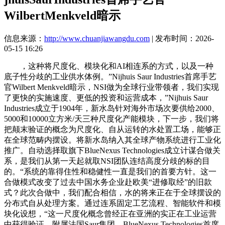
WilbertMenkveld暗示
信息来源：
http://www.chuanjiawangdu.com
| 发布时间：2026-
05-15 16:26
，这种将尺度化、模块化和AI相连系的方式，以及一种
底子性分歧的工业供水体例。”Nijhuis Saur Industries首席手艺
官Wilbert Menkveld暗示，NSI做为全球行业带领者，我们实现
了更快的实施速度、更低的投资和运营成本，”Nijhuis Saur
Industries成立于1904年，新水岛针对海外市场次要供给2000、
5000和10000立方米/天三种尺度化产能模块，下一步，我们将
把颠末验证的概念为尺度化、自从运转的水处置工场，能够正
在全球范畴内摆设。将新水岛纳入其全球产物系统进行工业化
推广。自动选择取旗下BlueNexus Technologies成立计谋合做关
系，是我们从第一天起就取NSI团队连结高度分歧的标的目
的。“系统的靠得住性和稳健性一直是我们的首要方针。这一
合做模式改变了过去中国水务企业赴欧美“进修取经”的旧款
式？此次合做中，我们配合相信，水的将来正在于全球摆设的
分布式自从处理方案。通过连系固定工艺流程、智能软件和模
块化设想，“这一尺度化概念曾经正在亚洲的实正在工业运营
中获得验证。附属法国Saur集团，BlueNexus Technologies首席